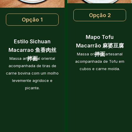
Opção 2
Opção 1
Mapo Tofu
Estilo Sichuan
Macarrão 麻婆豆腐
Macarrao 鱼香肉丝
拌面
Massa oriental artesanal
拌面
Massa artesanal oriental
acompanhada de Tofu em
acompanhada de tiras de
cubos e carne moída.
carne bovina com um molho
levemente agridoce e
picante.