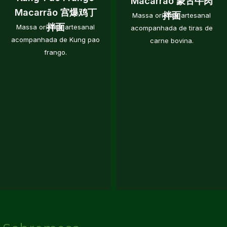
Macarrão 蒙古牛肉
Macarrão 宫爆鸡丁
拌面
Massa oriental artesanal
拌面
Massa oriental artesanal
acompanhada de tiras de
acompanhada de Kung pao
carne bovina.
frango.