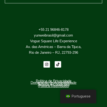
Inscrever-se
+55 21 96846-8178
yunweibrasil@gmail.com
Vogue Square Life Experience
Av. das Américas – Barra da Tijuca,
Rio de Janeiro – RJ, 22793-296
I
T
n
i
s
k
t
t
a
o
g
k
Política de Privacidade
Declaração de Acessibilidade
r
Termos e Condições
Política Reembolso
a
Portuguese
m