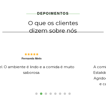
DEPOIMENTOS
O que os clientes
dizem sobre nós
Marcos Silva
da é muito
A comida é aulas, muito boa. Podem ir
Estalido da Floresta, Estalido do Mar e
Agridoce de Lombinho que é sucesso.
e cauda de Shoyu é dentro também