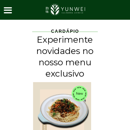
Pular
para
o
conteúdo
CARDÁPIO
Experimente
novidades no
nosso menu
exclusivo