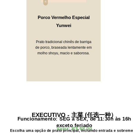
Porco Vermelho Especial
Yunwei
Prato tradicional chinês de barriga
de porco, braseada lentamente em
molho shoyu, macio e saborosa.
EXECUTIVO - 主菜 (任选一种）
Funcionamento: SEG à SEX, de 11:30h às 16h
exceto feriado
Valor: R$ 68,00
Escolha uma opção de prato principal, incluindo entrada e sobreme