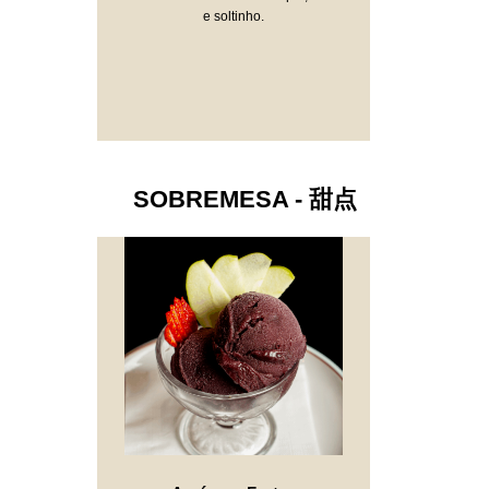
e soltinho.
SOBREMESA - 甜点