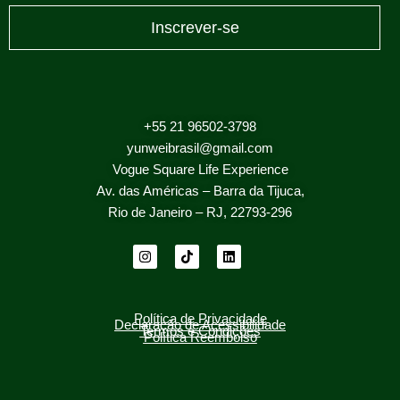
Inscrever-se
+55 21 96502-3798
yunweibrasil@gmail.com
Vogue Square Life Experience
Av. das Américas – Barra da Tijuca,
Rio de Janeiro – RJ, 22793-296
I
T
L
n
i
i
s
k
n
t
t
k
a
o
e
g
k
d
Política de Privacidade
Declaração de Acessibilidade
r
i
Termos e Condições
Política Reembolso
a
n
m