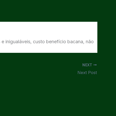
 e inigualáveis, custo benefício bacana, não
NEXT
Next Post