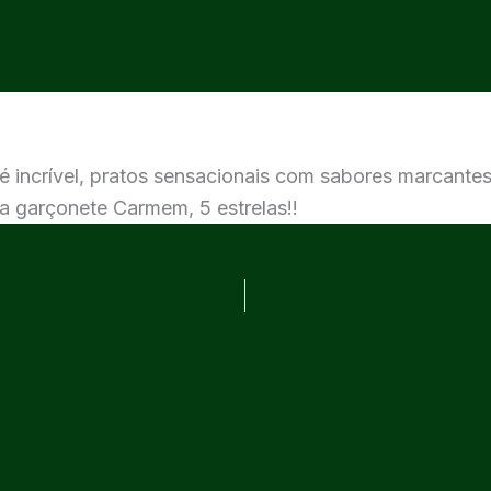
é incrível, pratos sensacionais com sabores marcantes
a garçonete Carmem, 5 estrelas!!