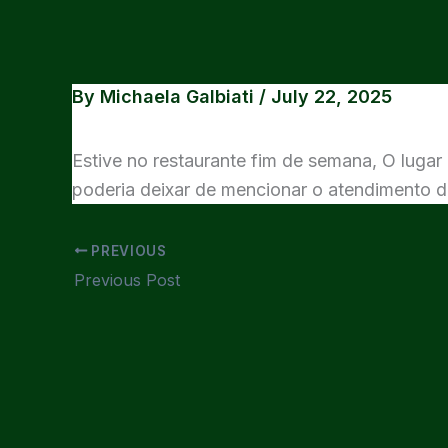
Skip
to
content
By
Michaela Galbiati
/
July 22, 2025
Estive no restaurante fim de semana, O lugar 
poderia deixar de mencionar o atendimento d
PREVIOUS
Previous Post